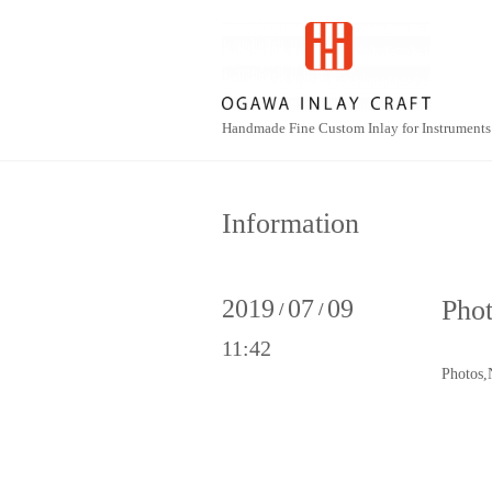
Handmade Fine Custom Inlay for Instruments
Information
2019
07
09
Ph
/
/
11:42
Photos,