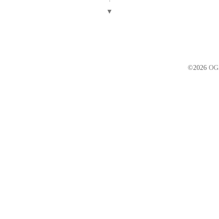
▼
©2026
OG