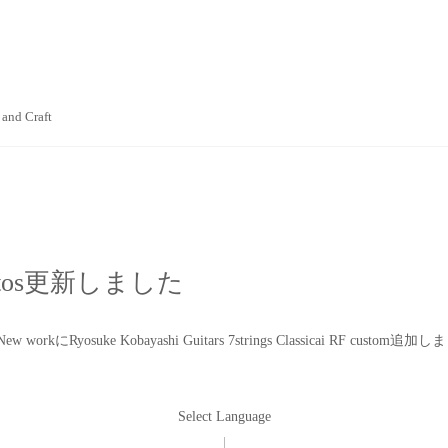
 and Craft
otos更新しました
New work
にRyosuke Kobayashi Guitars 7strings Classicai RF custom追
Select Language