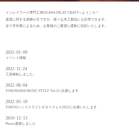
インレイワーク専門工房OGAWA INLAY CRAFTへようこそ！
楽器に対する装飾が主ですが、様々な木工製品にも応用できます。
全て手作業によるため、お客様のご要望に柔軟に対応いたします。
2025
01
09
/
/
イベント情報
2022
11
24
/
/
工房移転しました。
2022
06
04
/
/
YOKOHAMA MUSIC STYLE Vol.2に出展します
2022
05
19
/
/
TOKYOハンドクラフトギターフェス2022に出展いたします
2019
12
13
/
/
Photos更新しました