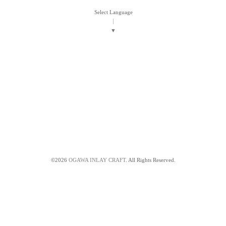
Select Language
▼
©2026
OGAWA INLAY CRAFT
. All Rights Reserved.