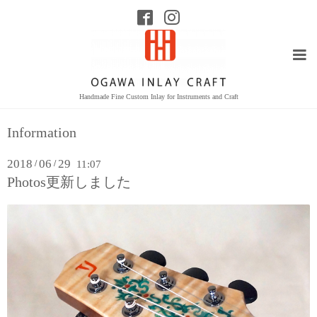
Handmade Fine Custom Inlay for Instruments and Craft
Information
2018
06
29
/
/
11:07
Photos更新しました