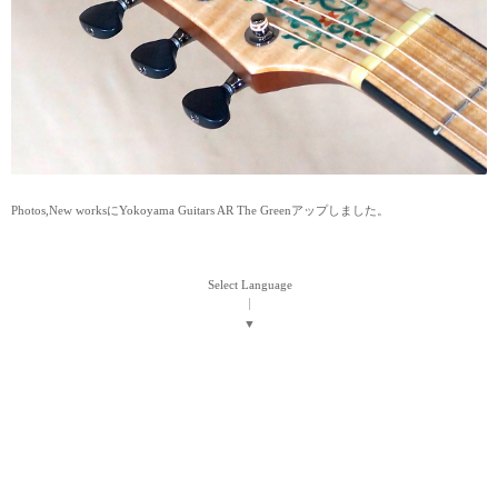
Photos,New worksにYokoyama Guitars AR The Greenアップしました。
Select Language
▼