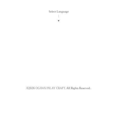
Select Language
▼
©2026
OGAWA INLAY CRAFT
. All Rights Reserved.