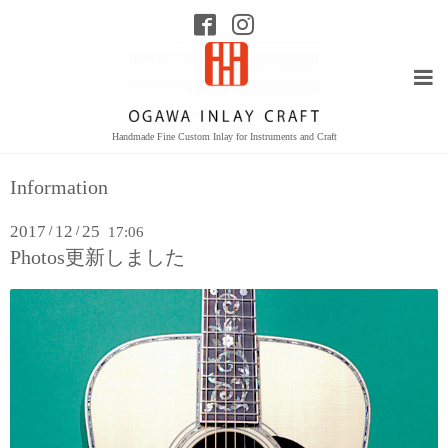
Handmade Fine Custom Inlay for Instruments and Craft
Information
2017
12
25
/
/
17:06
Photos更新しました