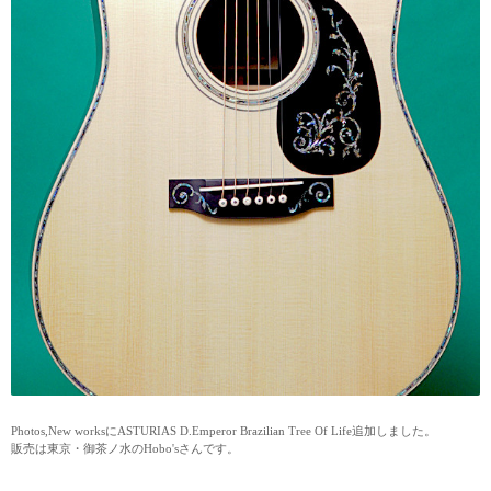
Photos,
New works
にASTURIAS D.Emperor Brazilian Tree Of Life追加しました。
販売は東京・御茶ノ水の
Hobo's
さんです。