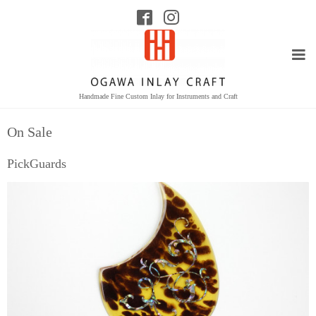
Handmade Fine Custom Inlay for Instruments and Craft
On Sale
PickGuards